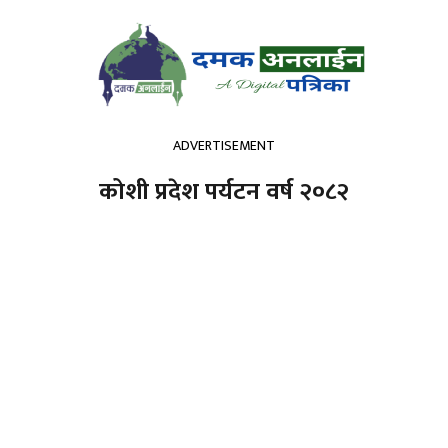
ADVERTISEMENT
कोशी प्रदेश पर्यटन वर्ष २०८२
अर्थतन्त्र
कला / साहित्य
मनोरञ्जन
विचार
राशीफल
हामी
हाम्रो बारेमा