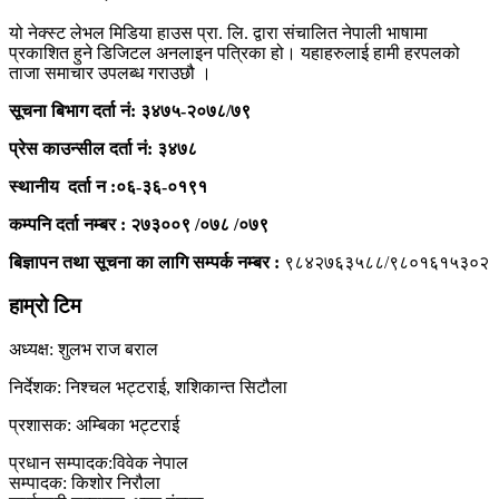
यो नेक्स्ट लेभल मिडिया हाउस प्रा. लि. द्वारा संचालित नेपाली भाषामा
प्रकाशित हुने डिजिटल अनलाइन पत्रिका हो। यहाहरुलाई हामी हरपलको
ताजा समाचार उपलब्ध गराउछौ ।
सूचना बिभाग दर्ता नं: ३४७५-२०७८/७९
प्रेस काउन्सील दर्ता
नं: ३४७८
स्थानीय दर्ता न :०६-३६-०१९१
कम्पनि दर्ता नम्बर : २७३००९ /०७८ /०७९
बिज्ञापन तथा सूचना का लागि सम्पर्क नम्बर :
९८४२७६३५८८/९८०१६१५३०२
हाम्रो टिम
अध्यक्ष: शुलभ राज बराल
निर्देशक: निश्चल भट्टराई, शशिकान्त सिटौला
प्रशासक: अम्बिका भट्टराई
प्रधान सम्पादक:विवेक नेपाल
सम्पादक: किशोर निरौला