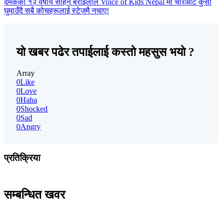
दमकका १२ वर्षीय सोहन बराईलीले Voice of Kids Nepal मा चारओटै कुर्सी
घुमाउँदै सबै कोचहरूलाई स्टेजमै नचाए!
यो खबर पढेर तपाईलाई कस्तो महसुस भयो ?
Array
0
Like
0
Love
0
Haha
0
Shocked
0
Sad
0
Angry
प्रतिक्रिया
सम्बन्धित खवर