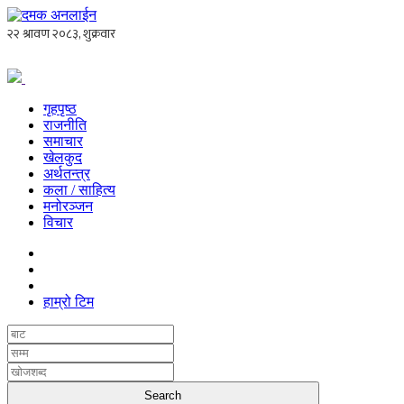
गृहपृष्ठ
राजनीति
समाचार
खेलकुद
अर्थतन्त्र
कला / साहित्य
मनोरञ्जन
विचार
हाम्रो टिम