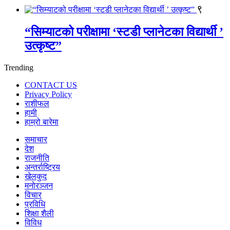
९
“सिम्याटको परीक्षामा ‘स्टडी प्लानेटका विद्यार्थी ’
उत्कृष्ट”
Trending
CONTACT US
Privacy Policy
राशीफल
हामी
हाम्रो बारेमा
समाचार
देश
राजनीति
अन्तर्राष्ट्रिय
खेलकुद
मनोरञ्जन
विचार
प्रविधि
शिक्षा शैली
विविध