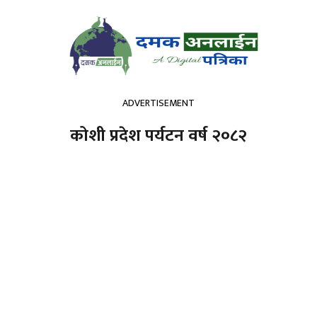
ADVERTISEMENT
कोशी प्रदेश पर्यटन वर्ष २०८२
अर्थतन्त्र
कला / साहित्य
मनोरञ्जन
विचार
राशीफल
हामी
हाम्रो बारेमा