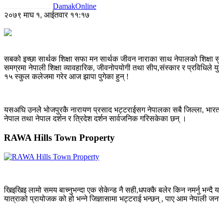
DamakOnline
२०७९ माघ १, आईतवार ११:१७
सबको इच्छा सार्थक शिक्षा सफा मन सार्थक जीवन नाराका साथ नेपालको शिक्षा सुध
समग्रमा नेपाली शिक्षा व्यावहारिक, जीवनोपयोगी तथा सीप,संस्कार र प्रविधिले य
१५ स्कुल कलेजमा गरेर आज झापा पुगेका हुन् !
यसअघि उनलेे भोजपुरकै नारायण प्रसाद भट्टराईसग नेपालका सबै जिल्ला, भारतका 
नेपाल तथा नेपाल दर्शन र त्रिदेश दर्शन सार्वजनिक गरिसकेका छन् ।
RAWA Hills Town Property
खिइखिइ लामो समय बाच्नुभन्दा एक सेकेन्ड नै सही,धपक्कै बलेर किन नमर्नु भन्द
यात्राको प्रायोजक को हो भन्ने जिज्ञासामा भट्टराई भन्छन् , पाए आम नेपाल