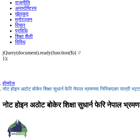
राजनीति
अन्तर्राष्ट्रिय
खेलकुद
मनोरञ्जन
विचार
प्रविधि
शिक्षा शैली
विविध
jQuery(document).ready(function($){ //
});
होमपेज
नोट होइन अठोट बोकेर शिक्षा सुधार्न फेरि नेपाल भ्रमणमा निस्किएका यात्री भट
नोट होइन अठोट बोकेर शिक्षा सुधार्न फेरि नेपाल भ्र