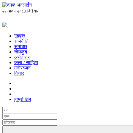
गृहपृष्ठ
राजनीति
समाचार
खेलकुद
अर्थतन्त्र
कला / साहित्य
मनोरञ्जन
विचार
हाम्रो टिम