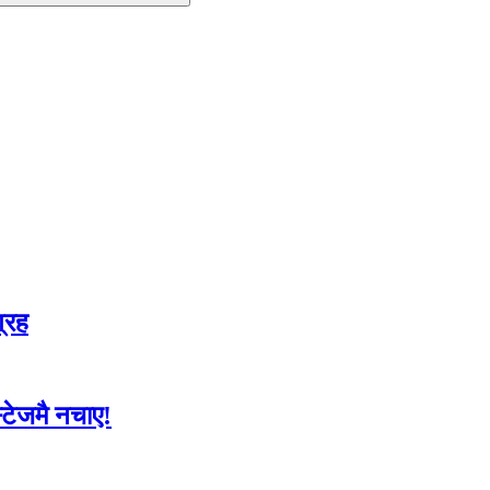
ग्रह
्टेजमै नचाए!