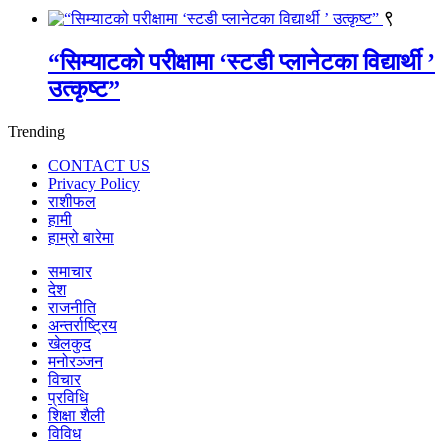
९
“सिम्याटको परीक्षामा ‘स्टडी प्लानेटका विद्यार्थी ’
उत्कृष्ट”
Trending
CONTACT US
Privacy Policy
राशीफल
हामी
हाम्रो बारेमा
समाचार
देश
राजनीति
अन्तर्राष्ट्रिय
खेलकुद
मनोरञ्जन
विचार
प्रविधि
शिक्षा शैली
विविध