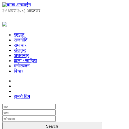
गृहपृष्ठ
राजनीति
समाचार
खेलकुद
अर्थतन्त्र
कला / साहित्य
मनोरञ्जन
विचार
हाम्रो टिम