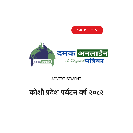
SKIP THIS
हाम्रो टिम
ADVERTISEMENT
jQuery(document).ready(function($){ //
});
कोशी प्रदेश पर्यटन वर्ष २०८२
होमपेज
साहित्यकार डा गिरिको निधन
साहित्यकार डा गिरिको निधन