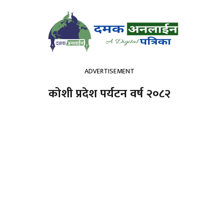
ADVERTISEMENT
कोशी प्रदेश पर्यटन वर्ष २०८२
अर्थतन्त्र
कला / साहित्य
मनोरञ्जन
विचार
राशीफल
हामी
हाम्रो बारेमा