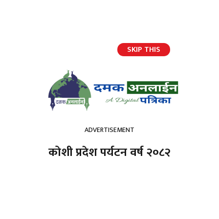
SKIP THIS
हाम्रो टिम
ADVERTISEMENT
jQuery(document).ready(function($){ //
});
कोशी प्रदेश पर्यटन वर्ष २०८२
होमपेज
ताप्लेजुङमा आगलागी
ताप्लेजुङमा आगलागी