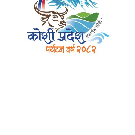
मनाङ मस्र्याङ्दी क्लबलाई
DamakOnline
२०७८ चैत्र १८, शुक्रबार २०:२७
दमक गोल्डकपको उपाधि मनाङ मस्र्याङ्दी क्लब काठमाडौंले
हात पारेको छ । शुक्रबार भएको फाइनल खेलमा नेपाल पुलिस
क्लबलाई २–० गोल अन्तरले हराउँदै मनाङ विजयी भएको हो ।
फाइनल खेलमा मनाङका लागि अफिज ओलावलले र शिशिर
लेखीले गोल गरेक थिए।
दमक–३ स्थित प्रस्तावित मदन भण्डारी अन्तर्राष्ट्रिय रंगशालामा