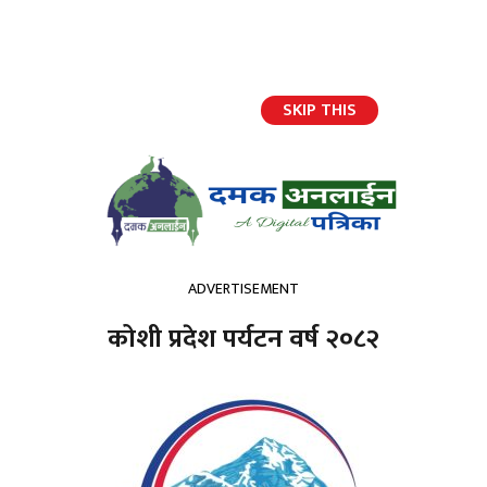
SKIP THIS
हाम्रो टिम
ADVERTISEMENT
jQuery(document).ready(function($){ //
});
कोशी प्रदेश पर्यटन वर्ष २०८२
होमपेज
दमक गोल्ड कप २०७८: उपाधि मनाङ मस्र्याङ्दी क्लबलाई
दमक गोल्ड कप २०७८: उपाधि