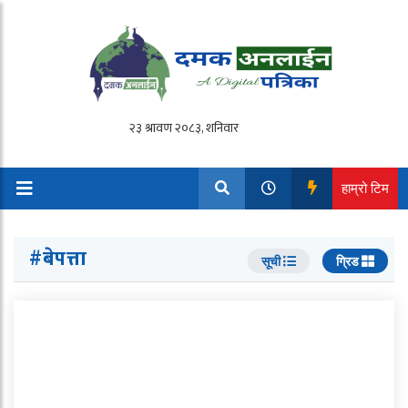
हाम्रो टिम
#बेपत्ता
सूची
ग्रिड