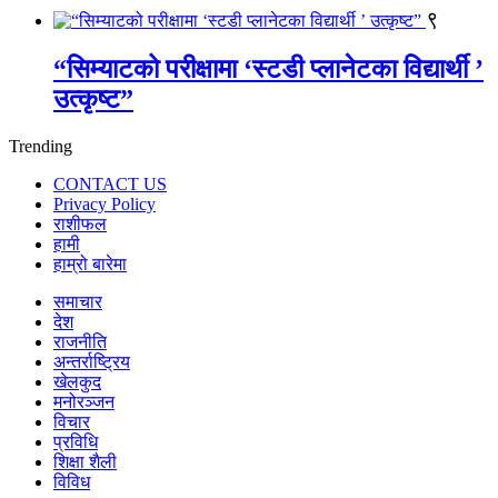
९
“सिम्याटको परीक्षामा ‘स्टडी प्लानेटका विद्यार्थी ’
उत्कृष्ट”
Trending
CONTACT US
Privacy Policy
राशीफल
हामी
हाम्रो बारेमा
समाचार
देश
राजनीति
अन्तर्राष्ट्रिय
खेलकुद
मनोरञ्जन
विचार
प्रविधि
शिक्षा शैली
विविध