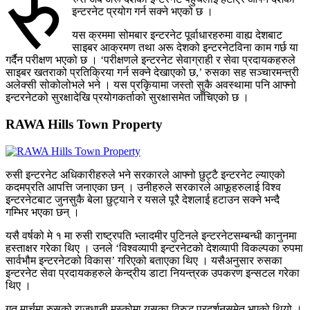
रु
इन्टरनेट प्रयोग गर्न सक्ने भएको छ ।
यस क्रममा सोमबार इन्टरनेट पूर्वाधारहरुमा वाह्य देशबाट
साइबर आक्रमण तथा अरू देशको इन्टरनेटविना काम गर्छ या
गर्दैन परीक्षण भएको छ । ‘परीक्षणले इन्टरनेट सेवाग्राही र सेवा प्रदायकहरुले
साइबर खतराको प्रतिक्रिया गर्न सक्ने देखाएको छ,’ रुसका सह सञ्चारमन्त्री
अलेक्सी सोकोलोभले भने । यस प्रकिृयामा जस्तो सुकै अवस्थामा पनि आफ्नो
इन्टरनेटको सुरक्षादेखि प्रयोगकर्ताको सुरक्षासमेत जाँचिएको छ ।
RAWA Hills Town Property
रुसी इन्टरनेट अधिकारीहरुले भने सरकारले आफ्नो छुट्टै इन्टरनेट ल्याएको
कदमप्रति आपत्ति जनाएका छन् । उनीहरुले सरकारले आफूहरुलाई विश्व
इन्टरनेटबाट जुनसुकै बेला छुट्याने र यसले पूरै देशलाई हटाउन सक्ने भन्दै
गम्भिर भएका छन् ।
यसै वर्षको मे १ मा रुसी राष्ट्रपति भ्लादमीर पुटिनले इन्टरनेटसम्बन्धी कानुनमा
हस्ताक्षर गरेका थिए । उनले ‘विश्वव्यापी इन्टरनेटको देशव्यापी विकल्पका रुपमा
सार्वभौम इन्टरनेटको विकास’ गरिएको बताएका थिए । यसैअनुसार रुसका
इन्टरनेट सेवा प्रदायकहरुले केन्द्रीय डाटा नियन्त्रक उपकरण इन्सटल गरेका
थिए ।
गत मार्चमा रुसको राजधानी मस्कोमा यसका विरुद्ध प्रदर्शनसमेत भएको थियो ।