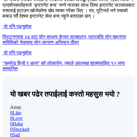
प्रदर्शनकर्ताहरुले ‘इन्टरनेट बन्द’ भन्ने नाराका साथ विश्व इन्टरनेट सञ्जालबाट
रुसलाई हटाउन खोजेकोमा खेद व्यक्त गरेका थिए । तर, पुटिनले भने यसको
बचाउ गर्दै देशमा इन्टरनेट सेवा बन्द नहुने बताएका छन् ।
यो पनि पढ्नुहोस
विराटनगरमा ३४ वटा योग साधना केन्द्र सञ्चालन, पतञ्जलि योग महानगर
समितिको नेतृत्वमा योग जागरण अभियान तीव्र
यो पनि पढ्नुहोस
“कमरेड हिजो र आज” को लोकार्पण, एमाले उपाध्यक्ष शाक्यसहित १२ जना
सम्मानित
यो खबर पढेर तपाईलाई कस्तो महसुस भयो ?
Array
0
Like
0
Love
0
Haha
0
Shocked
0
Sad