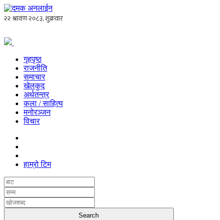
गृहपृष्ठ
राजनीति
समाचार
खेलकुद
अर्थतन्त्र
कला / साहित्य
मनोरञ्जन
विचार
हाम्रो टिम