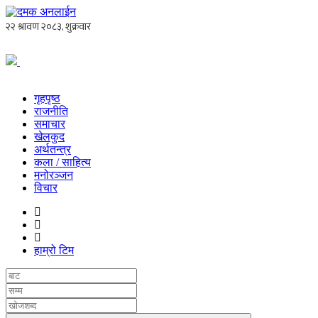
गृहपृष्ठ
राजनीति
समाचार
खेलकुद
अर्थतन्त्र
कला / साहित्य
मनोरञ्जन
विचार
हाम्रो टिम