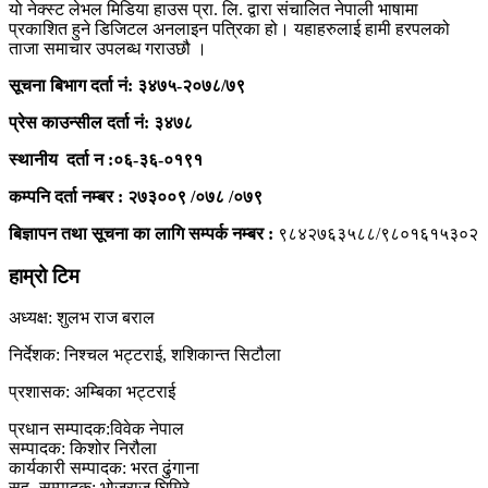
यो नेक्स्ट लेभल मिडिया हाउस प्रा. लि. द्वारा संचालित नेपाली भाषामा
प्रकाशित हुने डिजिटल अनलाइन पत्रिका हो। यहाहरुलाई हामी हरपलको
ताजा समाचार उपलब्ध गराउछौ ।
सूचना बिभाग दर्ता नं: ३४७५-२०७८/७९
प्रेस काउन्सील दर्ता
नं: ३४७८
स्थानीय दर्ता न :०६-३६-०१९१
कम्पनि दर्ता नम्बर : २७३००९ /०७८ /०७९
बिज्ञापन तथा सूचना का लागि सम्पर्क नम्बर :
९८४२७६३५८८/९८०१६१५३०२
हाम्रो टिम
अध्यक्ष: शुलभ राज बराल
निर्देशक: निश्चल भट्टराई, शशिकान्त सिटौला
प्रशासक: अम्बिका भट्टराई
प्रधान सम्पादक:विवेक नेपाल
सम्पादक: किशोर निरौला
कार्यकारी सम्पादक: भरत ढुंगाना
सह- सम्पादक: भोजराज घिमिरे